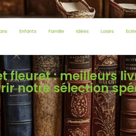
ans
Enfants
Famille
Idées
Loisirs
Ecrir
 fleuret : meilleurs li
ir notre sélection spé