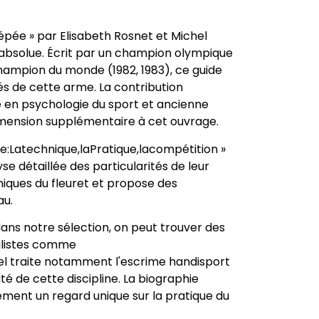
l'épée » par Elisabeth Rosnet et Michel
absolue. Écrit par un champion olympique
hampion du monde (1982, 1983), ce guide
és de cette arme. La contribution
e en psychologie du sport et ancienne
imension supplémentaire à cet ouvrage.
me:Latechnique,laPratique,lacompétition »
e détaillée des particularités de leur
niques du fleuret et propose des
au.
ans notre sélection, on peut trouver des
alistes comme
l traite notamment l'escrime handisport
ité de cette discipline. La biographie
lement un regard unique sur la pratique du