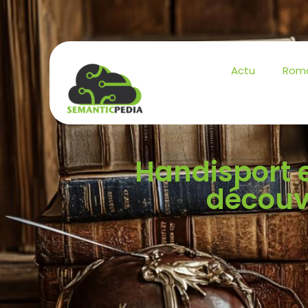
Actu
Rom
Handisport et
découvr