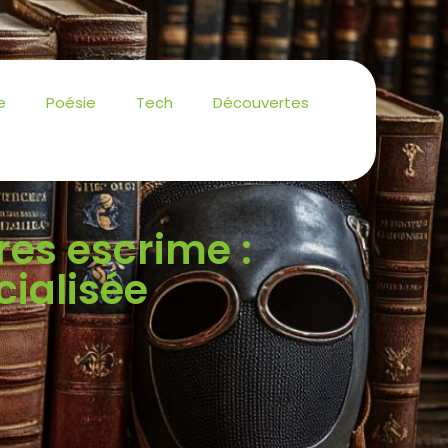
e
Poésie
Tech
Découvertes
vres escrime :
cialisée