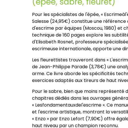
(épée, sabre, fleuret)
Pour les spécialistes de l'épée, « Escrimeà
Salesse (24,95€) constitue une référence 
d'escrime par équipes (Moscou, 1980) et c
technique de 160 pages explore les subtilit
d'Elisabeth Rosnet, professeure spécialisé
escrimeuse internationale, apporte une d
Les fleurettistes trouveront dans « L'escri
de Jean-Philippe Parade (3,78€) une analys
arme. Ce livre aborde les spécificités tech
exercices adaptés aux tireurs de haut nive
Pour le sabre, bien que moins représenté d
chapitres dédiés dans les ouvrages génér
« Lesfondamentauxdel'escrime ». Ce manue
et l'escrime artistique, montrant la versatil
« Enzo » par Enzo Lefort (7,90€) offre éga
haut niveau par un champion reconnu.