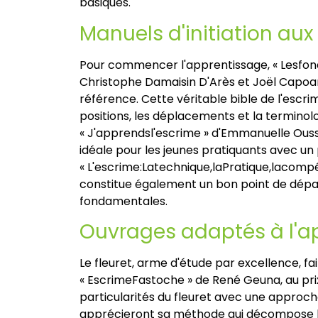
basiques.
Manuels d'initiation au
Pour commencer l'apprentissage, « Lesfo
Christophe Damaisin D'Arès et Joël Capoa
référence. Cette véritable bible de l'escri
positions, les déplacements et la terminol
« J'apprendsl'escrime » d'Emmanuelle Ous
idéale pour les jeunes pratiquants avec un 
« L'escrime:Latechnique,laPratique,lacompé
constitue également un bon point de dépar
fondamentales.
Ouvrages adaptés à l'ap
Le fleuret, arme d'étude par excellence, fai
« EscrimeFastoche » de René Geuna, au prix
particularités du fleuret avec une approch
apprécieront sa méthode qui décompose l