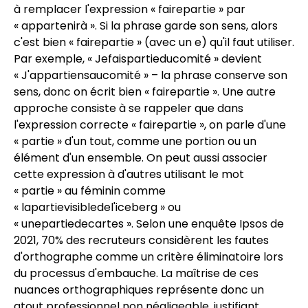
à remplacer l'expression « fairepartie » par
« appartenirà ». Si la phrase garde son sens, alors
c'est bien « fairepartie » (avec un e) qu'il faut utiliser.
Par exemple, « Jefaispartieducomité » devient
« J'appartiensaucomité » – la phrase conserve son
sens, donc on écrit bien « fairepartie ». Une autre
approche consiste à se rappeler que dans
l'expression correcte « fairepartie », on parle d'une
« partie » d'un tout, comme une portion ou un
élément d'un ensemble. On peut aussi associer
cette expression à d'autres utilisant le mot
« partie » au féminin comme
« lapartievisibledel'iceberg » ou
« unepartiedecartes ». Selon une enquête Ipsos de
2021, 70% des recruteurs considèrent les fautes
d'orthographe comme un critère éliminatoire lors
du processus d'embauche. La maîtrise de ces
nuances orthographiques représente donc un
atout professionnel non négligeable, justifiant